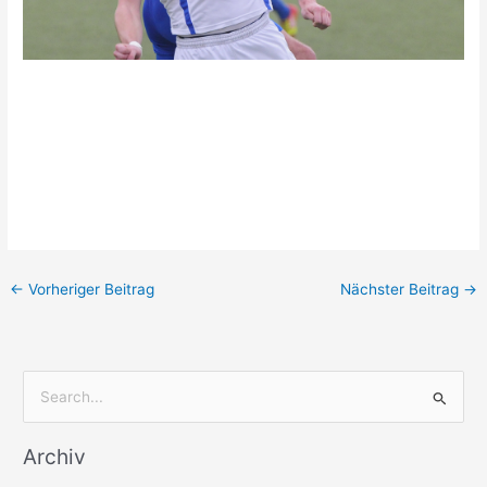
←
Vorheriger Beitrag
Nächster Beitrag
→
S
u
Archiv
c