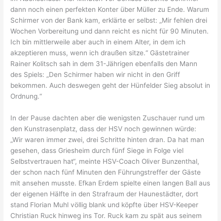
dann noch einen perfekten Konter über Müller zu Ende. Warum
Schirmer von der Bank kam, erklärte er selbst: „Mir fehlen drei
Wochen Vorbereitung und dann reicht es nicht für 90 Minuten.
Ich bin mittlerweile aber auch in einem Alter, in dem ich
akzeptieren muss, wenn ich draußen sitze.“ Gästetrainer
Rainer Kolitsch sah in dem 31-Jährigen ebenfalls den Mann
des Spiels: „Den Schirmer haben wir nicht in den Griff
bekommen. Auch deswegen geht der Hünfelder Sieg absolut in
Ordnung.“
In der Pause dachten aber die wenigsten Zuschauer rund um
den Kunstrasenplatz, dass der HSV noch gewinnen würde:
„Wir waren immer zwei, drei Schritte hinten dran. Da hat man
gesehen, dass Griesheim durch fünf Siege in Folge viel
Selbstvertrauen hat“, meinte HSV-Coach Oliver Bunzenthal,
der schon nach fünf Minuten den Führungstreffer der Gäste
mit ansehen musste. Efkan Erdem spielte einen langen Ball aus
der eigenen Hälfte in den Strafraum der Haunestädter, dort
stand Florian Muhl völlig blank und köpfte über HSV-Keeper
Christian Ruck hinweg ins Tor. Ruck kam zu spät aus seinem