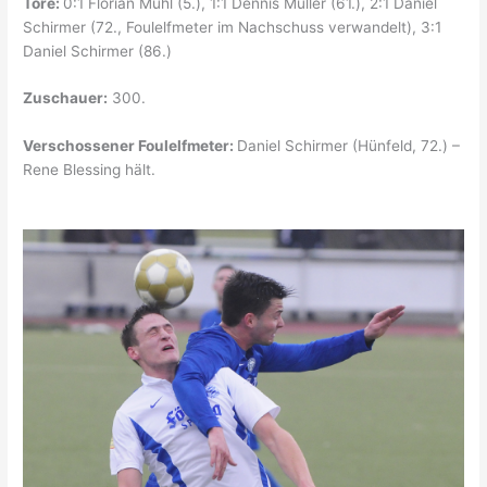
Tore:
0:1 Florian Muhl (5.), 1:1 Dennis Müller (61.), 2:1 Daniel
Schirmer (72., Foulelfmeter im Nachschuss verwandelt), 3:1
Daniel Schirmer (86.)
Zuschauer:
300.
Verschossener Foulelfmeter:
Daniel Schirmer (Hünfeld, 72.) –
Rene Blessing hält.