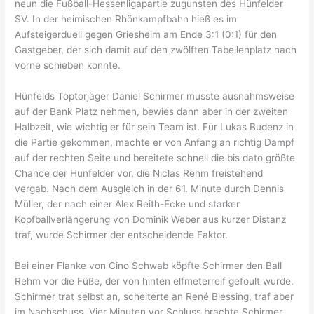
neun die Fußball-Hessenligapartie zugunsten des Hünfelder
SV. In der heimischen Rhönkampfbahn hieß es im
Aufsteigerduell gegen Griesheim am Ende 3:1 (0:1) für den
Gastgeber, der sich damit auf den zwölften Tabellenplatz nach
vorne schieben konnte.
Hünfelds Toptorjäger Daniel Schirmer musste ausnahmsweise
auf der Bank Platz nehmen, bewies dann aber in der zweiten
Halbzeit, wie wichtig er für sein Team ist. Für Lukas Budenz in
die Partie gekommen, machte er von Anfang an richtig Dampf
auf der rechten Seite und bereitete schnell die bis dato größte
Chance der Hünfelder vor, die Niclas Rehm freistehend
vergab. Nach dem Ausgleich in der 61. Minute durch Dennis
Müller, der nach einer Alex Reith-Ecke und starker
Kopfballverlängerung von Dominik Weber aus kurzer Distanz
traf, wurde Schirmer der entscheidende Faktor.
Bei einer Flanke von Cino Schwab köpfte Schirmer den Ball
Rehm vor die Füße, der von hinten elfmeterreif gefoult wurde.
Schirmer trat selbst an, scheiterte an René Blessing, traf aber
im Nachschuss. Vier Minuten vor Schluss brachte Schirmer