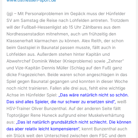
(jg) – Mit Personalproblemen im Gepäck muss der Hünfelder
SV am Samstag die Reise nach Lohfelden antreten. Trotzdem
will der Fußball-Hessenligist ab 15 Uhr Zählbares aus dem
Nordhessenstadion mitnehmen, auch um frühzeitig den
Klassenerhalt klarmachen zu können. Alex Reith, der schon
beim Gastspiel in Baunatal passen musste, fällt auch in
Lohfelden aus. Außerdem stehen hinter Kapitän und
Abwehrchef Dominik Weber (Knieprobleme) sowie „Zehner“
und Vize-Kapitän Dennis Müller (Schlag auf den Fuß) ganz
dicke Fragezeichen. Beide waren schon angeschlagen in das
Spiel gegen Baunatal gegangen und konnten in dieser Woche
noch nicht trainieren. Fallen alle drei aus, fehlt eine wichtige
Achse im Hünfelder Spiel:
„Das wäre natürlich nicht so schön.
Das sind alles Spieler, die nur schwer zu ersetzen sind“,
weiß
HSV-Trainer Oliver Bunzenthal. Auf der anderen Seite fällt
Toptorjäger Rene Huneck aufgrund einer Muskelverhärtung
aus:
„Das ist natürlich grundsätzlich nicht schlecht. Die können
das aber relativ leicht kompensieren“
, kennt Bunzenthal auch
ein Stück weit den Unterschied zwischen dem FSC und dem