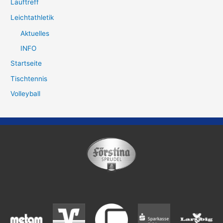
Lauftreff
Leichtathletik
Aktuelles
INFO
Startseite
Tischtennis
Volleyball