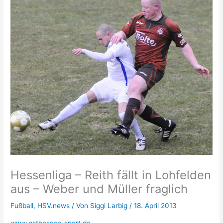
Hessenliga – Reith fällt in Lohfelden
aus – Weber und Müller fraglich
Fußball
,
HSV.news
/ Von
Siggi Larbig
/
18. April 2013
www.osthessen-sport.de