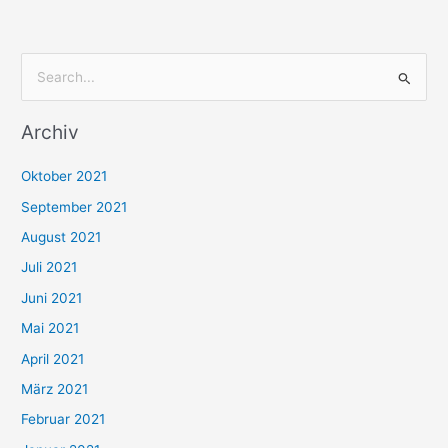
S
u
Archiv
c
h
Oktober 2021
e
September 2021
n
August 2021
n
Juli 2021
a
c
Juni 2021
h
Mai 2021
:
April 2021
März 2021
Februar 2021