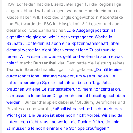
HSV: Lohfelden hat die Lizenzunterlagen für die Regionalliga
eingereicht und will aufsteigen, während Hünfeld einfach die
Klasse halten will. Trotz des Ungleichgewichts in Kaderstärke
und Etat wurde der FSC im Hinspiel mit 3:1 besiegt und auch
diesmal soll was Zählbares her:
„Die Ausgangsposition ist
eigentlich die gleiche, wie in der vergangenen Woche in
Baunatal. Lohfelden ist auch eine Spitzenmannschaft, aber
diesmal werde ich nicht über vermeintliche Zusatzpunkte
reden. Wir wissen um was es geht und wollen da auch etwas
holen“
, macht
Bunzenthal
klar. Dem hatte die Leistung seines
Teams in Baunatal nämlich gar nicht gefallen:
„Da hätte eine
durchschnittliche Leistung gereicht, um was zu holen. Es
hatten aber einige Spieler nicht ihren besten Tag. Jetzt
brauchen wir eine Leistungssteigerung, mehr Konzentration,
es müssen alle anderen Dinge noch einmal beiseitegeschoben
werden.“
Bunzenthal spielt dabei auf Studium, Berufliches und
Privates an und warnt:
„Fußball ist da schnell nicht mehr das
Wichtigste. Die Saison ist aber noch nicht vorbei. Wir sind da
unten noch nicht raus und wollen die Punkte frühzeitig holen.
Es müssen alle noch einmal eine Schippe drauflegen.“