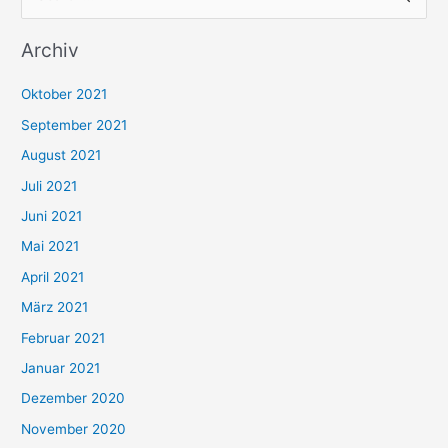
u
Archiv
c
h
Oktober 2021
e
September 2021
n
August 2021
n
Juli 2021
a
c
Juni 2021
h
Mai 2021
:
April 2021
März 2021
Februar 2021
Januar 2021
Dezember 2020
November 2020