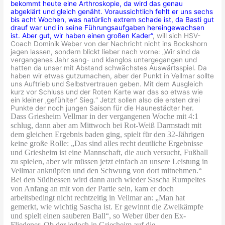
bekommt heute eine Arthroskopie, da wird das genau
abgeklärt und gleich genäht. Voraussichtlich fehlt er uns sechs
bis acht Wochen, was natürlich extrem schade ist, da Basti gut
drauf war und in seine Führungsaufgaben hereingewachsen
ist. Aber gut, wir haben einen großen Kader“
, will sich HSV-
Coach Dominik Weber von der Nachricht nicht ins Bockshorn
jagen lassen, sondern blickt lieber nach vorne: „Wir sind da
vergangenes Jahr sang- und klanglos untergegangen und
hatten da unser mit Abstand schwächstes Auswärtsspiel. Da
haben wir etwas gutzumachen, aber der Punkt in Vellmar sollte
uns Auftrieb und Selbstvertrauen geben. Mit dem Ausgleich
kurz vor Schluss und der Roten Karte war das so etwas wie
ein kleiner ‚gefühlter‘ Sieg.“ Jetzt sollen also die ersten drei
Punkte der noch jungen Saison für die Haunestädter her.
Dass Griesheim Vellmar in der vergangenen Woche mit 4:1
schlug, dann aber am Mittwoch bei Rot-Weiß Darmstadt mit
dem gleichen Ergebnis baden ging, spielt für den 32-Jährigen
keine große Rolle: „Das sind alles recht deutliche Ergebnisse
und Griesheim ist eine Mannschaft, die auch versucht, Fußball
zu spielen, aber wir müssen jetzt einfach an unsere Leistung in
Vellmar anknüpfen und den Schwung von dort mitnehmen.“
Bei den Südhessen wird dann auch wieder Sascha Rumpeltes
von Anfang an mit von der Partie sein, kam er doch
arbeitsbedingt nicht rechtzeitig in Vellmar an: „Man hat
gemerkt, wie wichtig Sascha ist. Er gewinnt die Zweikämpfe
und spielt einen sauberen Ball“, so Weber über den Ex-
Fliedener. Ob der jedoch in Griesheim auf die