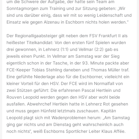
um die Schwere der Aufgabe, der hatte sein Team am
Sonntagmorgen zum Training und zur Sitzung gebeten: „Wir
sind uns darüber einig, dass wir mit so wenig Leidenschaft und
Einsatz wie gegen Alzenau in Eschborn nichts holen werden.“
Der Regionalligaabsteiger gilt neben dem FSV Frankfurt II als
heißester Titelkandidat: Von den ersten fünf Spielen wurden
drei gewonnen, in Lehnerz (1:1) und Vellmar (2:2) gab es
jeweils einen Punkt. In Vellmar am Samstag war der Sieg
eigentlich schon in der Tasche, in der 93. Minute packte aber
FCE-Keeper Tobias Stehling daneben und Thomas Müller traf.
Eine gefühlte Niederlage also für die Eschborner, vielleicht ein
kleiner Vorteil für den HSV. Der FCE wird im Normalfall von
zwei Stützen geführt: Die erfahrenen Pascal Hertlein und
Rouven Leopold werden gegen den HSV aber wohl beide
ausfallen. Abwehrchef Hertlein hatte in Lehnerz Rot gesehen
und muss gegen Hünfeld letztmals zuschauen. Kapitän
Leopold plagt sich mit Wadenproblemen herum: „Am Samstag
ging gar nichts und am Dienstag geht wahrscheinlich auch
noch nichts“, weiß Eschborns Sportlicher Leiter Klaus Affée.