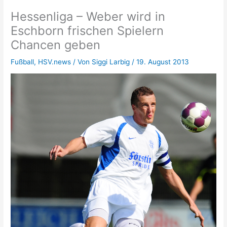
Hessenliga – Weber wird in
Eschborn frischen Spielern
Chancen geben
Fußball
,
HSV.news
/ Von
Siggi Larbig
/
19. August 2013