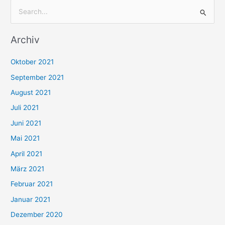
S
u
Archiv
c
h
Oktober 2021
e
September 2021
n
August 2021
n
Juli 2021
a
c
Juni 2021
h
Mai 2021
:
April 2021
März 2021
Februar 2021
Januar 2021
Dezember 2020