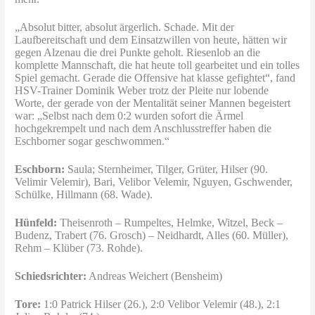
„Absolut bitter, absolut ärgerlich. Schade. Mit der
Laufbereitschaft und dem Einsatzwillen von heute, hätten wir
gegen Alzenau die drei Punkte geholt. Riesenlob an die
komplette Mannschaft, die hat heute toll gearbeitet und ein tolles
Spiel gemacht. Gerade die Offensive hat klasse gefightet“, fand
HSV-Trainer Dominik Weber trotz der Pleite nur lobende
Worte, der gerade von der Mentalität seiner Mannen begeistert
war: „Selbst nach dem 0:2 wurden sofort die Ärmel
hochgekrempelt und nach dem Anschlusstreffer haben die
Eschborner sogar geschwommen.“
Eschborn:
Saula; Sternheimer, Tilger, Grüter, Hilser (90.
Velimir Velemir), Bari, Velibor Velemir, Nguyen, Gschwender,
Schülke, Hillmann (68. Wade).
Hünfeld:
Theisenroth – Rumpeltes, Helmke, Witzel, Beck –
Budenz, Trabert (76. Grosch) – Neidhardt, Alles (60. Müller),
Rehm – Klüber (73. Rohde).
Schiedsrichter:
Andreas Weichert (Bensheim)
Tore:
1:0 Patrick Hilser (26.), 2:0 Velibor Velemir (48.), 2:1