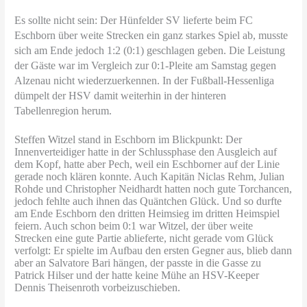
Es sollte nicht sein: Der Hünfelder SV lieferte beim FC
Eschborn über weite Strecken ein ganz starkes Spiel ab, musste
sich am Ende jedoch 1:2 (0:1) geschlagen geben. Die Leistung
der Gäste war im Vergleich zur 0:1-Pleite am Samstag gegen
Alzenau nicht wiederzuerkennen. In der Fußball-Hessenliga
dümpelt der HSV damit weiterhin in der hinteren
Tabellenregion herum.
Steffen Witzel stand in Eschborn im Blickpunkt: Der
Innenverteidiger hatte in der Schlussphase den Ausgleich auf
dem Kopf, hatte aber Pech, weil ein Eschborner auf der Linie
gerade noch klären konnte. Auch Kapitän Niclas Rehm, Julian
Rohde und Christopher Neidhardt hatten noch gute Torchancen,
jedoch fehlte auch ihnen das Quäntchen Glück. Und so durfte
am Ende Eschborn den dritten Heimsieg im dritten Heimspiel
feiern. Auch schon beim 0:1 war Witzel, der über weite
Strecken eine gute Partie ablieferte, nicht gerade vom Glück
verfolgt: Er spielte im Aufbau den ersten Gegner aus, blieb dann
aber an Salvatore Bari hängen, der passte in die Gasse zu
Patrick Hilser und der hatte keine Mühe an HSV-Keeper
Dennis Theisenroth vorbeizuschieben.