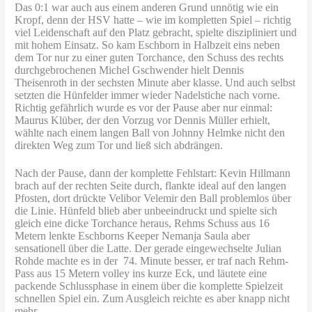
Das 0:1 war auch aus einem anderen Grund unnötig wie ein
Kropf, denn der HSV hatte – wie im kompletten Spiel – richtig
viel Leidenschaft auf den Platz gebracht, spielte diszipliniert und
mit hohem Einsatz. So kam Eschborn in Halbzeit eins neben
dem Tor nur zu einer guten Torchance, den Schuss des rechts
durchgebrochenen Michel Gschwender hielt Dennis
Theisenroth in der sechsten Minute aber klasse. Und auch selbst
setzten die Hünfelder immer wieder Nadelstiche nach vorne.
Richtig gefährlich wurde es vor der Pause aber nur einmal:
Maurus Klüber, der den Vorzug vor Dennis Müller erhielt,
wählte nach einem langen Ball von Johnny Helmke nicht den
direkten Weg zum Tor und ließ sich abdrängen.
Nach der Pause, dann der komplette Fehlstart: Kevin Hillmann
brach auf der rechten Seite durch, flankte ideal auf den langen
Pfosten, dort drückte Velibor Velemir den Ball problemlos über
die Linie. Hünfeld blieb aber unbeeindruckt und spielte sich
gleich eine dicke Torchance heraus, Rehms Schuss aus 16
Metern lenkte Eschborns Keeper Nemanja Saula aber
sensationell über die Latte. Der gerade eingewechselte Julian
Rohde machte es in der 74. Minute besser, er traf nach Rehm-
Pass aus 15 Metern volley ins kurze Eck, und läutete eine
packende Schlussphase in einem über die komplette Spielzeit
schnellen Spiel ein. Zum Ausgleich reichte es aber knapp nicht
mehr.