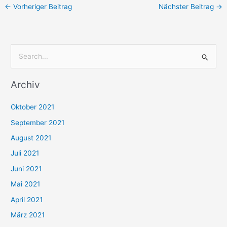
←
Vorheriger Beitrag
Nächster Beitrag
→
S
u
Archiv
c
h
Oktober 2021
e
September 2021
n
August 2021
n
Juli 2021
a
c
Juni 2021
h
Mai 2021
:
April 2021
März 2021