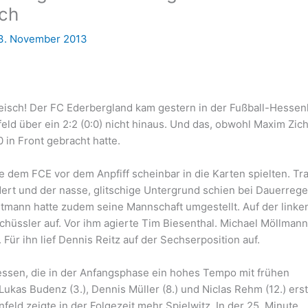
ich
3. November 2013
eisch! Der FC Ederbergland kam gestern in der Fußball-Hessen
ld über ein 2:2 (0:0) nicht hinaus. Und das, obwohl Maxim Zic
 in Front gebracht hatte.
 dem FCE vor dem Anpfiff scheinbar in die Karten spielten. Tra
ert und der nasse, glitschige Untergrund schien bei Dauerrege
rtmann hatte zudem seine Mannschaft umgestellt. Auf der linke
Schüssler auf. Vor ihm agierte Tim Biesenthal. Michael Möllman
Für ihn lief Dennis Reitz auf der Sechserposition auf.
ssen, die in der Anfangsphase ein hohes Tempo mit frühen
kas Budenz (3.), Dennis Müller (8.) und Niclas Rehm (12.) ers
eld zeigte in der Folgezeit mehr Spielwitz. In der 25. Minute