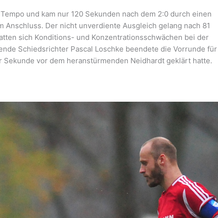
fs Tempo und kam nur 120 Sekunden nach dem 2:0 durch einen
Anschluss. Der nicht unverdiente Ausgleich gelang nach 81
atten sich Konditions- und Konzentrationsschwächen bei der
ende Schiedsrichter Pascal Loschke beendete die Vorrunde für
r Sekunde vor dem heranstürmenden Neidhardt geklärt hatte.