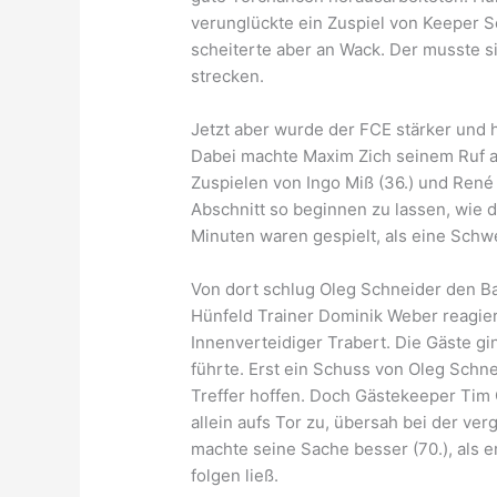
verunglückte ein Zuspiel von Keeper 
scheiterte aber an Wack. Der musste 
strecken.
Jetzt aber wurde der FCE stärker und h
Dabei machte Maxim Zich seinem Ruf al
Zuspielen von Ingo Miß (36.) und René 
Abschnitt so beginnen zu lassen, wie d
Minuten waren gespielt, als eine Schwe
Von dort schlug Oleg Schneider den Bal
Hünfeld Trainer Dominik Weber reagier
Innenverteidiger Trabert. Die Gäste g
führte. Erst ein Schuss von Oleg Schne
Treffer hoffen. Doch Gästekeeper Tim G
allein aufs Tor zu, übersah bei der ve
machte seine Sache besser (70.), als e
folgen ließ.