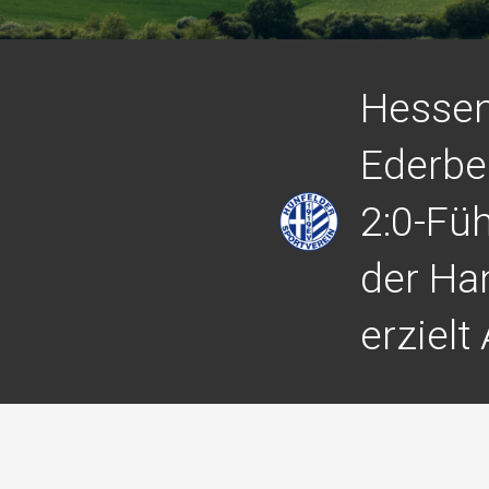
Hessen
Ederbe
2:0-Fü
der Ha
erzielt