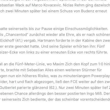
Sebastian Wack auf Marco Kovacevic. Niclas Rehm ging dazwisc
sich zwei Minuten später bei einem Schuss von Budenz erneut
atte seinerseits bis zur Pause einige Einschussmöglichkeiten.
s „Chancentod“ zunächst wieder alle Ehre, als er nach schöne
Eickhoff (41.) vergab. Hartmann forderte in der Kabine den zwe
er erste geendet hatte. Und seine Spieler erhörten ihn: Fünf
izer-Ecke von links zu einer erneuten Ecke von rechts führte.
l an die Fünf-Meter-Linie, wo Maxim Zich den Kopf zum 1:0 hinh
te, brachte mit Sebastian Alles einen weiteren Stürmer für
ingen nun ein höheres Risiko, was zu minutenlangem Powerplay
ider, hart und flach abgezogen, ließ den FCE weiter auf den zw
utberlet parierte glänzend (62.). Nur zwei Minuten später lief 
rgebenen Chance allerdings den besser postierten Ingo Miß. De
r seinerseits Zich bediente, der das scheinbar vorentscheidend