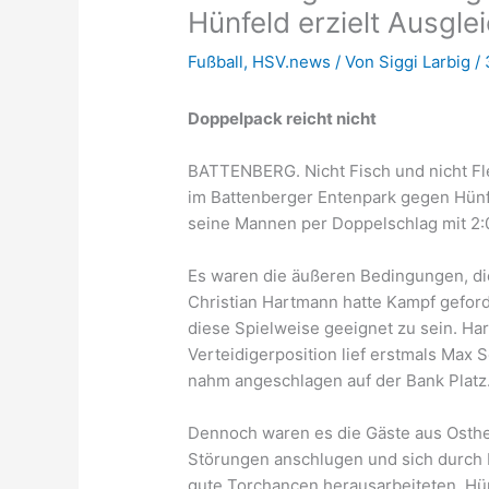
Hünfeld erzielt Ausgle
Fußball
,
HSV.news
/ Von
Siggi Larbig
/
Doppelpack reicht nicht
BATTENBERG. Nicht Fisch und nicht Fl
im Battenberger Entenpark gegen Hünfe
seine Mannen per Doppelschlag mit 2:0
Es waren die äußeren Bedingungen, die
Christian Hartmann hatte Kampf geford
diese Spielweise geeignet zu sein. Ha
Verteidigerposition lief erstmals Max 
nahm angeschlagen auf der Bank Platz. 
Dennoch waren es die Gäste aus Osthe
Störungen anschlugen und sich durch Lu
gute Torchancen herausarbeiteten. Hünf