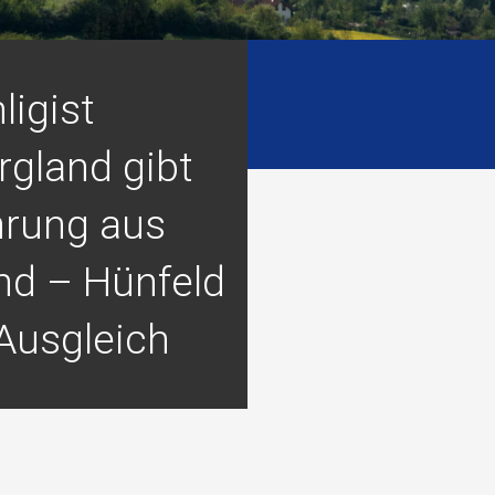
ligist
rgland gibt
hrung aus
nd – Hünfeld
 Ausgleich