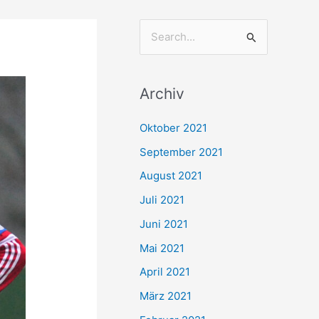
S
u
c
Archiv
h
e
Oktober 2021
n
September 2021
n
August 2021
a
Juli 2021
c
Juni 2021
h
Mai 2021
:
April 2021
März 2021