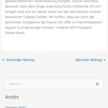
gesellschaftlichen Verantwortung handeln. Uns ist durchaus
bewusst, dass dies einige organisatorische Umstände mit sich
bringen wird und wir bauen dabei auf das Verständnis unserer
hessischen Fußball-Familie. Wir hoffen, dass wir nach der
genannten Zeitspanne die Saison mit Hilfe von Nachholspielen
regulär zu Ende bringen können“, erklärte HFV-Präsident
Stefan Reuß.
←
Vorheriger Beitrag
Nächster Beitrag
→
S
u
Archiv
c
h
Oktober 2021