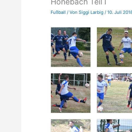
Hönebach Teil I
Fußball
/ Von
Siggi Larbig
/
10. Juli 201