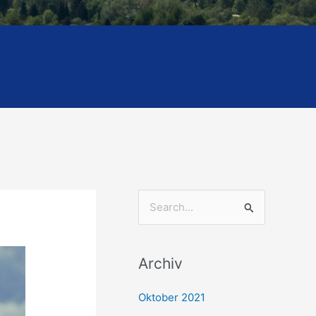
S
u
c
Archiv
h
e
Oktober 2021
n