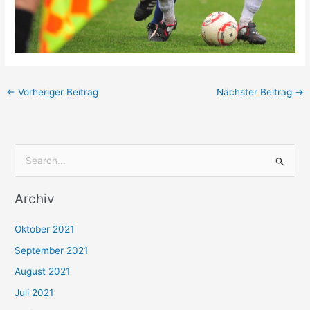
←
Vorheriger Beitrag
Nächster Beitrag
→
S
u
Archiv
c
h
Oktober 2021
e
September 2021
n
August 2021
n
Juli 2021
a