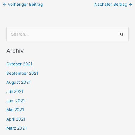
←
Vorheriger Beitrag
Nächster Beitrag
→
S
u
Archiv
c
h
Oktober 2021
e
September 2021
n
August 2021
n
Juli 2021
a
c
Juni 2021
h
Mai 2021
:
April 2021
März 2021