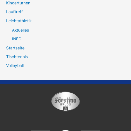
Kinderturnen
Lauftreff
Leichtathletik
Aktuelles
INFO
Startseite
Tischtennis
Volleyball