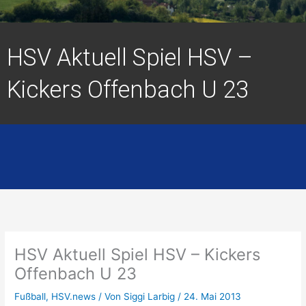
HSV Aktuell Spiel HSV –
Kickers Offenbach U 23
HSV Aktuell Spiel HSV – Kickers
Offenbach U 23
Fußball
,
HSV.news
/ Von
Siggi Larbig
/
24. Mai 2013