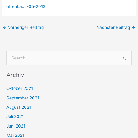
offenbach-05-2013
←
Vorheriger Beitrag
Nächster Beitrag
→
S
u
Archiv
c
h
Oktober 2021
e
September 2021
n
August 2021
n
Juli 2021
a
c
Juni 2021
h
Mai 2021