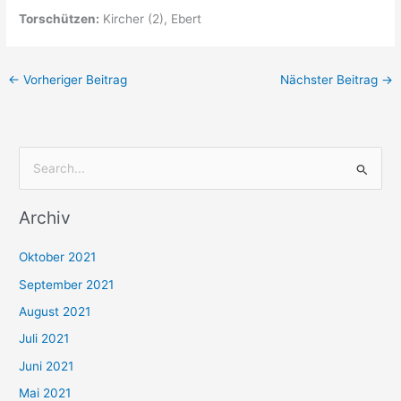
Torschützen:
Kircher (2), Ebert
←
Vorheriger Beitrag
Nächster Beitrag
→
S
u
Archiv
c
h
Oktober 2021
e
September 2021
n
August 2021
n
Juli 2021
a
c
Juni 2021
h
Mai 2021