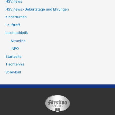
HSV.news
HSV.news>Geburtstage und Ehrungen
Kinderturnen
Lauftreff
Leichtathletik
Aktuelles
INFO
Startseite
Tischtennis
Volleyball