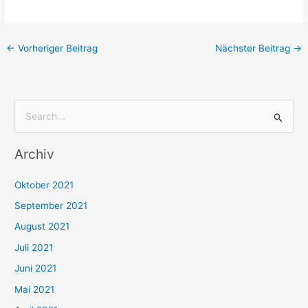
←
Vorheriger Beitrag
Nächster Beitrag
→
S
u
Archiv
c
h
Oktober 2021
e
September 2021
n
August 2021
n
Juli 2021
a
c
Juni 2021
h
Mai 2021
: