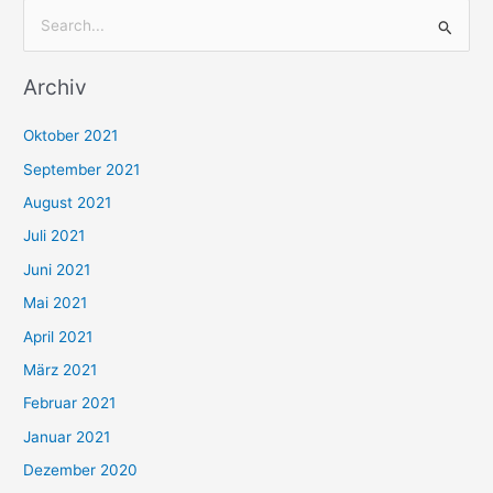
S
u
Archiv
c
h
Oktober 2021
e
September 2021
n
August 2021
n
Juli 2021
a
c
Juni 2021
h
Mai 2021
:
April 2021
März 2021
Februar 2021
Januar 2021
Dezember 2020