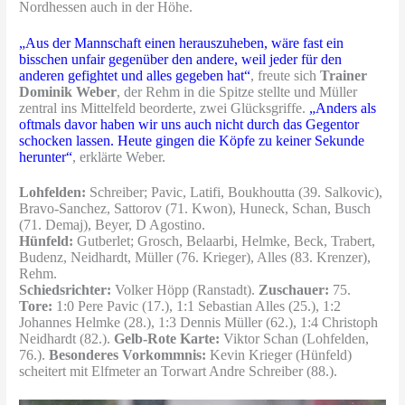
Nordhessen auch in der Höhe.
„Aus der Mannschaft einen herauszuheben, wäre fast ein
bisschen unfair gegenüber den andere, weil jeder für den
anderen gefightet und alles gegeben hat“
, freute sich
Trainer
Dominik Weber
, der Rehm in die Spitze stellte und Müller
zentral ins Mittelfeld beorderte, zwei Glücksgriffe.
„Anders als
oftmals davor haben wir uns auch nicht durch das Gegentor
schocken lassen. Heute gingen die Köpfe zu keiner Sekunde
herunter“
, erklärte Weber.
Lohfelden:
Schreiber; Pavic, Latifi, Boukhoutta (39.
Salkovic),
Bravo-Sanchez, Sattorov (71. Kwon), Huneck, Schan, Busch
(71. Demaj), Beyer, D Agostino.
Hünfeld:
Gutberlet; Grosch, Belaarbi, Helmke, Beck, Trabert,
Budenz, Neidhardt, Müller (76.
Krieger), Alles (83. Krenzer),
Rehm.
Schiedsrichter:
Volker Höpp (Ranstadt).
Zuschauer:
75.
Tore:
1:0 Pere Pavic (17.), 1:1 Sebastian Alles (25.), 1:2
Johannes Helmke (28.), 1:3 Dennis Müller (62.), 1:4 Christoph
Neidhardt (82.).
Gelb-Rote Karte:
Viktor Schan (Lohfelden,
76.).
Besonderes Vorkommnis:
Kevin Krieger (Hünfeld)
scheitert mit Elfmeter an Torwart Andre Schreiber (88.).