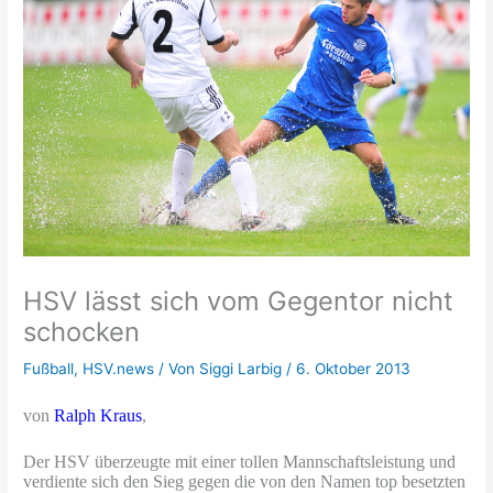
HSV lässt sich vom Gegentor nicht
schocken
Fußball
,
HSV.news
/ Von
Siggi Larbig
/
6. Oktober 2013
von
Ralph Kraus
,
Der HSV überzeugte mit einer tollen Mannschaftsleistung und
verdiente sich den Sieg gegen die von den Namen top besetzten