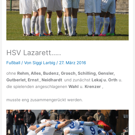
HSV Lazarett…..
Fußball
/ Von
Siggi Larbig
/
27. März 2016
ohne
Rehm, Alles, Budenz, Grosch, Schilling, Gensler,
Gutberlet, Ernst , Neidhardt
und zunächst
Lekaj u. Orth
u.
die spielenden angeschlagenen
Wahl
u.
Krenzer
,
musste eng zusammengerückt werden.