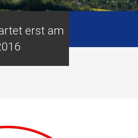
artet erst am
2016