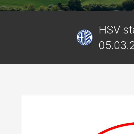
HSV st
05.03.