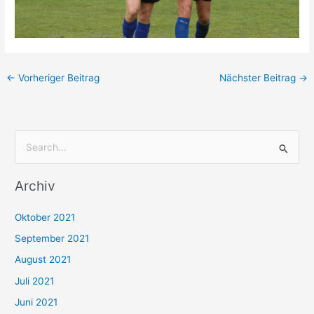
←
Vorheriger Beitrag
Nächster Beitrag
→
S
u
Archiv
c
h
Oktober 2021
e
September 2021
n
August 2021
n
Juli 2021
a
c
Juni 2021