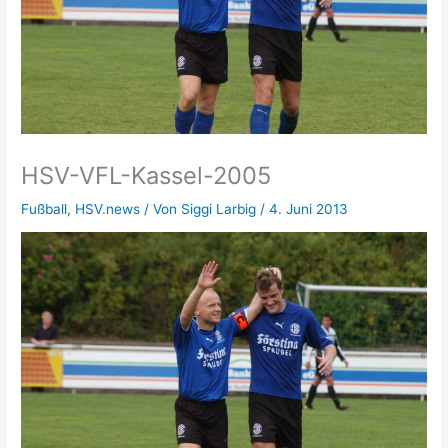
HSV-VFL-Kassel-2005
Fußball
,
HSV.news
/ Von
Siggi Larbig
/
4. Juni 2013