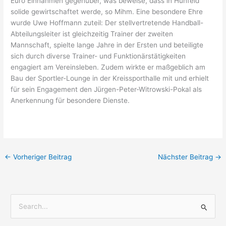
Euro Einnahmen gegenüber, was beweise, dass in Hünfeld
solide gewirtschaftet werde, so Mihm. Eine besondere Ehre
wurde Uwe Hoffmann zuteil: Der stellvertretende Handball-
Abteilungsleiter ist gleichzeitig Trainer der zweiten
Mannschaft, spielte lange Jahre in der Ersten und beteiligte
sich durch diverse Trainer- und Funktionärstätigkeiten
engagiert am Vereinsleben. Zudem wirkte er maßgeblich am
Bau der Sportler-Lounge in der Kreissporthalle mit und erhielt
für sein Engagement den Jürgen-Peter-Witrowski-Pokal als
Anerkennung für besondere Dienste.
←
Vorheriger Beitrag
Nächster Beitrag
→
S
u