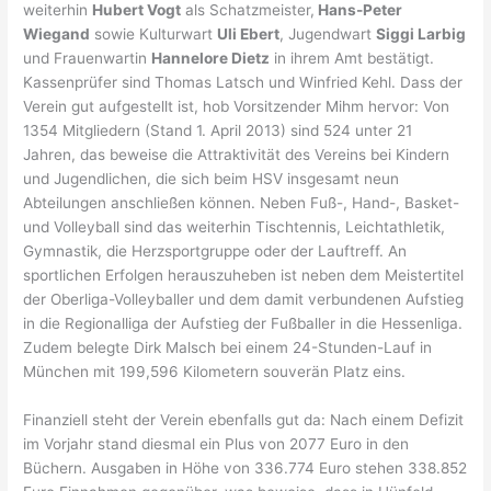
weiterhin
Hubert Vogt
als Schatzmeister,
Hans-Peter
Wiegand
sowie Kulturwart
Uli Ebert
, Jugendwart
Siggi Larbig
und Frauenwartin
Hannelore Dietz
in ihrem Amt bestätigt.
Kassenprüfer sind Thomas Latsch und Winfried Kehl. Dass der
Verein gut aufgestellt ist, hob Vorsitzender Mihm hervor: Von
1354 Mitgliedern (Stand 1. April 2013) sind 524 unter 21
Jahren, das beweise die Attraktivität des Vereins bei Kindern
und Jugendlichen, die sich beim HSV insgesamt neun
Abteilungen anschließen können. Neben Fuß-, Hand-, Basket-
und Volleyball sind das weiterhin Tischtennis, Leichtathletik,
Gymnastik, die Herzsportgruppe oder der Lauftreff. An
sportlichen Erfolgen herauszuheben ist neben dem Meistertitel
der Oberliga-Volleyballer und dem damit verbundenen Aufstieg
in die Regionalliga der Aufstieg der Fußballer in die Hessenliga.
Zudem belegte Dirk Malsch bei einem 24-Stunden-Lauf in
München mit 199,596 Kilometern souverän Platz eins.
Finanziell steht der Verein ebenfalls gut da: Nach einem Defizit
im Vorjahr stand diesmal ein Plus von 2077 Euro in den
Büchern. Ausgaben in Höhe von 336.774 Euro stehen 338.852