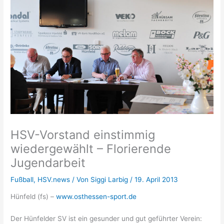
HSV-Vorstand einstimmig
wiedergewählt – Florierende
Jugendarbeit
Fußball
,
HSV.news
/ Von
Siggi Larbig
/
19. April 2013
Hünfeld (fs) –
www.osthessen-sport.de
Der Hünfelder SV ist ein gesunder und gut geführter Verein: