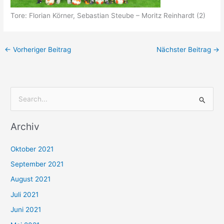
Tore: Florian Körner, Sebastian Steube – Moritz Reinhardt (2)
←
Vorheriger Beitrag
Nächster Beitrag
→
S
u
Archiv
c
h
Oktober 2021
e
September 2021
n
August 2021
n
Juli 2021
a
c
Juni 2021
h