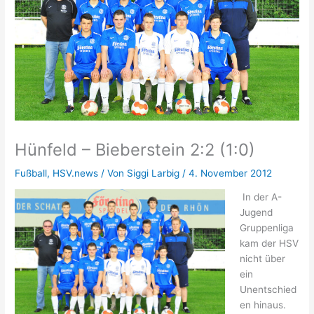
Hünfeld – Bieberstein 2:2 (1:0)
Fußball
,
HSV.news
/ Von
Siggi Larbig
/
4. November 2012
In der A-
Jugend
Gruppenliga
kam der HSV
nicht über
ein
Unentschied
en hinaus.