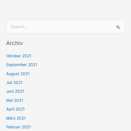
S
u
Archiv
c
h
Oktober 2021
e
September 2021
n
August 2021
n
Juli 2021
a
c
Juni 2021
h
Mai 2021
:
April 2021
März 2021
Februar 2021