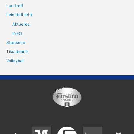
Lauftreff
Leichtathletik
Aktuelles
INFO
Startseite
Tischtennis
Volleyball