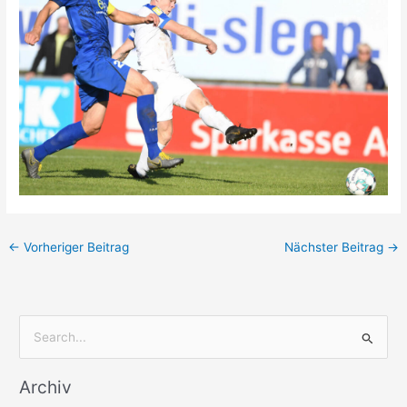
←
Vorheriger Beitrag
Nächster Beitrag
→
S
u
Archiv
c