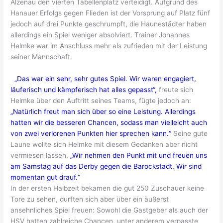
Alzenau den vierten Tabellenplatz verteidigt. Aufgrund des
Hanauer Erfolgs gegen Flieden ist der Vorsprung auf Platz fünf
jedoch auf drei Punkte geschrumpft, die Haunestädter haben
allerdings ein Spiel weniger absolviert. Trainer Johannes
Helmke war im Anschluss mehr als zufrieden mit der Leistung
seiner Mannschaft.
„Das war ein sehr, sehr gutes Spiel. Wir waren engagiert,
läuferisch und kämpferisch hat alles gepasst“,
freute sich
Helmke über den Auftritt seines Teams, fügte jedoch an:
„Natürlich freut man sich über so eine Leistung. Allerdings
hatten wir die besseren Chancen, sodass man vielleicht auch
von zwei verlorenen Punkten hier sprechen kann.“
Seine gute
Laune wollte sich Helmke mit diesem Gedanken aber nicht
vermiesen lassen.
„Wir nehmen den Punkt mit und freuen uns
am Samstag auf das Derby gegen die Barockstadt. Wir sind
momentan gut drauf.“
In der ersten Halbzeit bekamen die gut 250 Zuschauer keine
Tore zu sehen, durften sich aber über ein äußerst
ansehnliches Spiel freuen: Sowohl die Gastgeber als auch der
HSV hatten zahlreiche Chancen, unter anderem verpasste