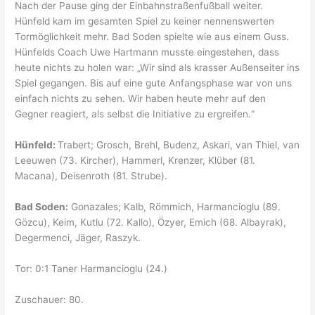
Nach der Pause ging der Einbahnstraßenfußball weiter.
Hünfeld kam im gesamten Spiel zu keiner nennenswerten
Tormöglichkeit mehr. Bad Soden spielte wie aus einem Guss.
Hünfelds Coach Uwe Hartmann musste eingestehen, dass
heute nichts zu holen war: „Wir sind als krasser Außenseiter ins
Spiel gegangen. Bis auf eine gute Anfangsphase war von uns
einfach nichts zu sehen. Wir haben heute mehr auf den
Gegner reagiert, als selbst die Initiative zu ergreifen.“
Hünfeld:
Trabert; Grosch, Brehl, Budenz, Askari, van Thiel, van
Leeuwen (73. Kircher), Hammerl, Krenzer, Klüber (81.
Macana), Deisenroth (81. Strube).
Bad Soden:
Gonazales; Kalb, Römmich, Harmancioglu (89.
Gözcu), Keim, Kutlu (72. Kallo), Özyer, Emich (68. Albayrak),
Degermenci, Jäger, Raszyk.
Tor: 0:1 Taner Harmancioglu (24.)
Zuschauer: 80.