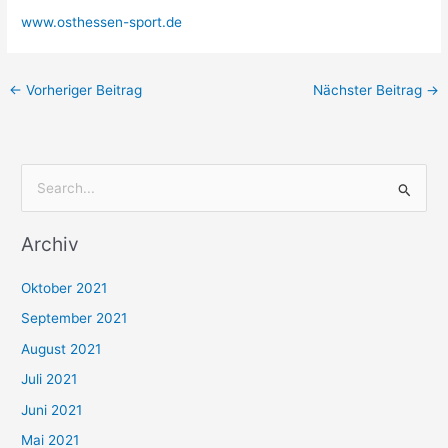
www.osthessen-sport.de
←
Vorheriger Beitrag
Nächster Beitrag
→
S
u
Archiv
c
h
Oktober 2021
e
September 2021
n
August 2021
n
Juli 2021
a
c
Juni 2021
h
Mai 2021