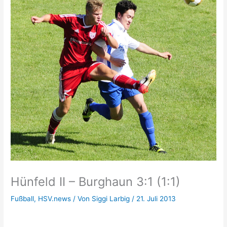
Hünfeld II – Burghaun 3:1 (1:1)
Fußball
,
HSV.news
/ Von
Siggi Larbig
/
21. Juli 2013