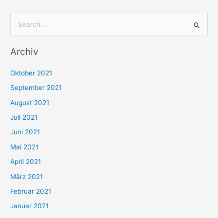
S
u
Archiv
c
h
Oktober 2021
e
September 2021
n
August 2021
n
Juli 2021
a
c
Juni 2021
h
Mai 2021
:
April 2021
März 2021
Februar 2021
Januar 2021