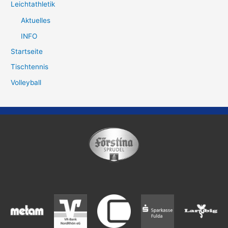
Leichtathletik
Aktuelles
INFO
Startseite
Tischtennis
Volleyball