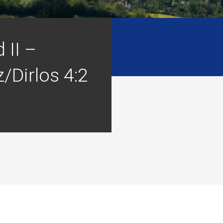
 II –
/Dirlos 4:2