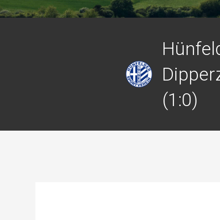
Hünfeld
Dipperz
(1:0)