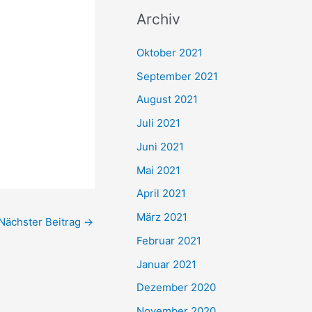
c
Archiv
h
e
Oktober 2021
n
September 2021
n
August 2021
a
Juli 2021
c
Juni 2021
h
Mai 2021
:
April 2021
März 2021
Nächster Beitrag
→
Februar 2021
Januar 2021
Dezember 2020
November 2020