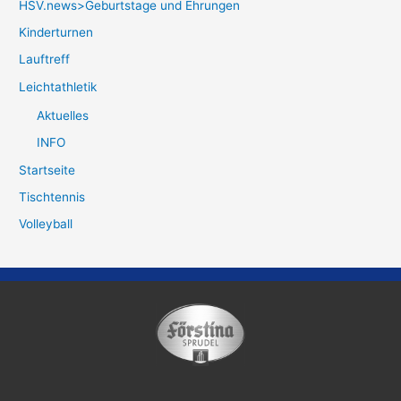
HSV.news>Geburtstage und Ehrungen
Kinderturnen
Lauftreff
Leichtathletik
Aktuelles
INFO
Startseite
Tischtennis
Volleyball