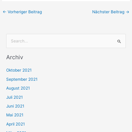
←
Vorheriger Beitrag
Nächster Beitrag
→
S
u
Archiv
c
h
Oktober 2021
e
September 2021
n
August 2021
n
Juli 2021
a
c
Juni 2021
h
Mai 2021
:
April 2021