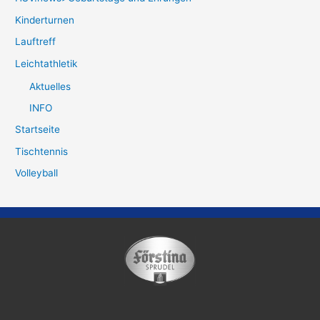
Kinderturnen
Lauftreff
Leichtathletik
Aktuelles
INFO
Startseite
Tischtennis
Volleyball