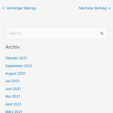
←
Vorheriger Beitrag
Nächster Beitrag
→
S
u
Archiv
c
h
Oktober 2021
e
September 2021
n
August 2021
n
Juli 2021
a
c
Juni 2021
h
Mai 2021
:
April 2021
März 2021