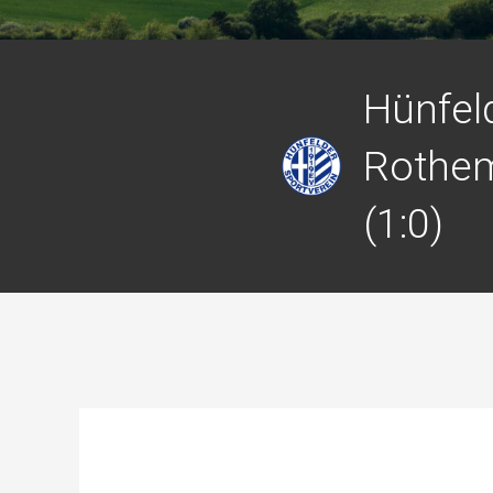
Hünfeld
Rothem
(1:0)