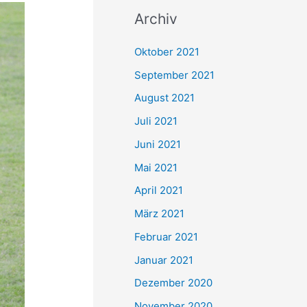
c
Archiv
h
e
Oktober 2021
n
September 2021
n
August 2021
a
Juli 2021
c
Juni 2021
h
Mai 2021
:
April 2021
März 2021
Februar 2021
Januar 2021
Dezember 2020
November 2020