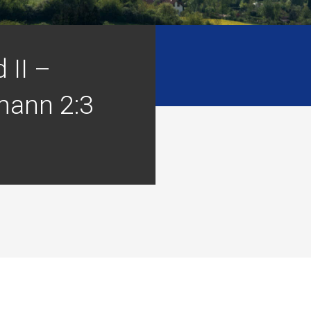
 II –
ann 2:3