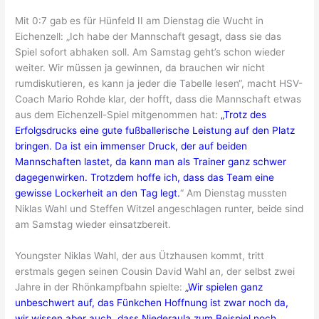
Mit 0:7 gab es für Hünfeld II am Dienstag die Wucht in
Eichenzell: „Ich habe der Mannschaft gesagt, dass sie das
Spiel sofort abhaken soll. Am Samstag geht’s schon wieder
weiter. Wir müssen ja gewinnen, da brauchen wir nicht
rumdiskutieren, es kann ja jeder die Tabelle lesen“, macht HSV-
Coach Mario Rohde klar, der hofft, dass die Mannschaft etwas
aus dem Eichenzell-Spiel mitgenommen hat:
„Trotz des
Erfolgsdrucks eine gute fußballerische Leistung auf den Platz
bringen. Da ist ein immenser Druck, der auf beiden
Mannschaften lastet, da kann man als Trainer ganz schwer
dagegenwirken. Trotzdem hoffe ich, dass das Team eine
gewisse Lockerheit an den Tag legt.
“ Am Dienstag mussten
Niklas Wahl und Steffen Witzel angeschlagen runter, beide sind
am Samstag wieder einsatzbereit.
Youngster Niklas Wahl, der aus Ützhausen kommt, tritt
erstmals gegen seinen Cousin David Wahl an, der selbst zwei
Jahre in der Rhönkampfbahn spielte:
„Wir spielen ganz
unbeschwert auf, das Fünkchen Hoffnung ist zwar noch da,
wir wissen aber auch, dass Niederaula zum Beispiel noch