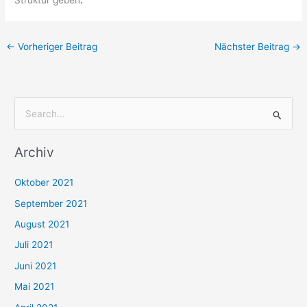
←
Vorheriger Beitrag
Nächster Beitrag
→
S
u
Archiv
c
h
Oktober 2021
e
September 2021
n
August 2021
n
Juli 2021
a
c
Juni 2021
h
Mai 2021
: