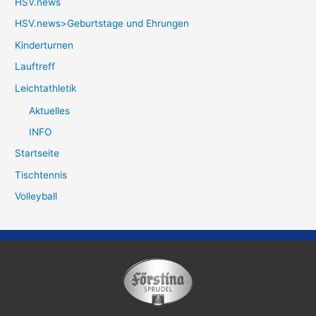
HSV.news
HSV.news>Geburtstage und Ehrungen
Kinderturnen
Lauftreff
Leichtathletik
Aktuelles
INFO
Startseite
Tischtennis
Volleyball