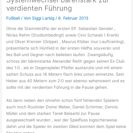
verdienten Führung
Fußball
/ Von
Siggi Larbig
/
6. Februar 2013
Ohne die Stammkräfte der ersten Elf Sebastian Gensler ,
Niclas Rehm (Studiumbedingt) sowie Cino Schwab ( Krank)
und Oliver Krenzer (Grippe) , Maurus Klüber (nur Lauftraining),
präsentierte sich Hünfeld in der ersten Hälfte souverän und
lies Ball und Gegner nach belieben laufen. Zwangsläufig
schoss der bärenstarke Alexander Reith gegen seinen Ex Club
das 1:0 , als er Gegenspieler Pfeifer austanzte und mit einem
satten Schuss aus 16 Metern flach links unten einnetzte. Sein
Heber aus 40 Metern zum 2:0 war ebenso sehenswert und es
sollte mit der verdienten Führung in die Pause gehen.
Als dann neben den ohnehin schon fünf fehlenden Spielern
auch noch Routinier Dome Weber, Daniel Schirmer, Dennis
Müller und dem starken Tarek Belaarbi zur Pause
ausgewechselt wurden , war der Spielfluss logischerweise
dahin und die Spieler im zweiten Glied konnten dem Spiel keine
Struktur geben
.