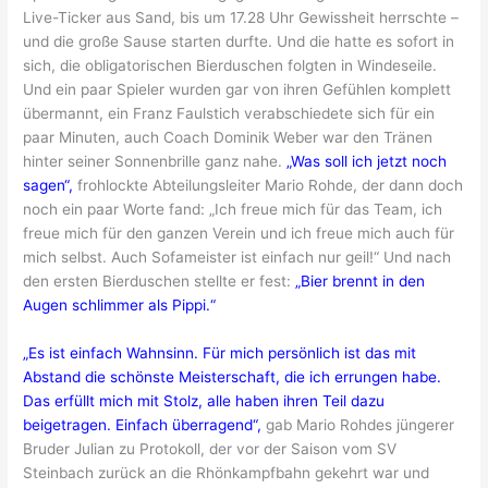
Live-Ticker aus Sand, bis um 17.28 Uhr Gewissheit herrschte –
und die große Sause starten durfte. Und die hatte es sofort in
sich, die obligatorischen Bierduschen folgten in Windeseile.
Und ein paar Spieler wurden gar von ihren Gefühlen komplett
übermannt, ein Franz Faulstich verabschiedete sich für ein
paar Minuten, auch Coach Dominik Weber war den Tränen
hinter seiner Sonnenbrille ganz nahe.
„Was soll ich jetzt noch
sagen“,
frohlockte Abteilungsleiter Mario Rohde, der dann doch
noch ein paar Worte fand: „Ich freue mich für das Team, ich
freue mich für den ganzen Verein und ich freue mich auch für
mich selbst. Auch Sofameister ist einfach nur geil!“ Und nach
den ersten Bierduschen stellte er fest:
„Bier brennt in den
Augen schlimmer als Pippi.“
„Es ist einfach Wahnsinn. Für mich persönlich ist das mit
Abstand die schönste Meisterschaft, die ich errungen habe.
Das erfüllt mich mit Stolz, alle haben ihren Teil dazu
beigetragen. Einfach überragend“,
gab Mario Rohdes jüngerer
Bruder Julian zu Protokoll, der vor der Saison vom SV
Steinbach zurück an die Rhönkampfbahn gekehrt war und