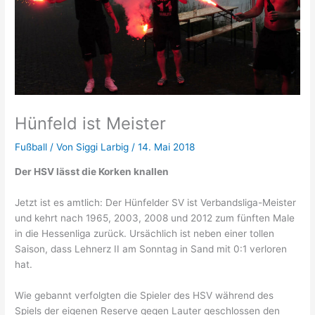
Hünfeld ist Meister
Fußball
/ Von
Siggi Larbig
/
14. Mai 2018
Der HSV lässt die Korken knallen
Jetzt ist es amtlich: Der Hünfelder SV ist Verbandsliga-Meister
und kehrt nach 1965, 2003, 2008 und 2012 zum fünften Male
in die Hessenliga zurück. Ursächlich ist neben einer tollen
Saison, dass Lehnerz II am Sonntag in Sand mit 0:1 verloren
hat.
Wie gebannt verfolgten die Spieler des HSV während des
Spiels der eigenen Reserve gegen Lauter geschlossen den