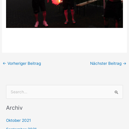
←
Vorheriger Beitrag
Nächster Beitrag
→
S
u
Archiv
c
h
Oktober 2021
e