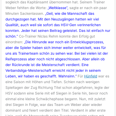
sogleich das Kapitänsamt übernommen hat. Seinem Trainer
Weber fehlten die Worte:
„Weltklasse“,
sagte er nach ein paar
Minuten Sackenlassen.
„Geil, wie die Mannschaft das
durchgezogen hat. Mit den Neuzugängen hatten wir viel
Qualität, auch weil sie sofort das HSV-Gen verinnerlichen
konnten. Jeder hat seinen Beitrag geleistet. Das ist einfach nur
schön.“
Co-Trainer Niclas Rehm konnte den Erfolg gut
einordnen:
„Die Hinrunde war noch ein Entwicklugsprozess,
aber die Spieler haben sich immer weiter entwickelt, was für
uns als Trainerteam schön zu sehen war. Bei bei vielen ist der
Reifeprozess aber noch nicht abgeschlossen. Aber allein ob
der Rückrunde ist die Meisterschaft verdient. Eine
Verbandsliga-Meisterschaft erreicht nicht jeder in seinem
Leben, wir haben es geschafft. Wahnsinn.“
Für
Hünfeld
war es
eine Saison mit Höhen und Tiefen. Schien nach wenigen
Spieltagen der Zug Richtung Titel schon abgefahren, legte der
HSV sodann eine Serie mit elf Siegen in Serie hin, bevor noch
einmal eine kleine Schwächephase begann. Nun, mit zuletzt
drei Siegen in Folge, war das Team um Weber aber wieder
dominant und feiert verdient den Titel. Verdient in aller erste
Linie, weil die Mannschaft seine Zuschauer nicht selten mit