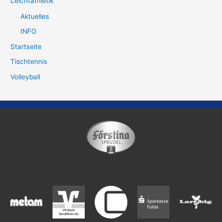
Leichtathletik
Aktuelles
INFO
Startseite
Tischtennis
Volleyball