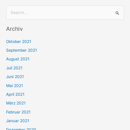
S
u
Archiv
c
h
Oktober 2021
e
September 2021
n
August 2021
n
Juli 2021
a
c
Juni 2021
h
Mai 2021
:
April 2021
März 2021
Februar 2021
Januar 2021
Dezember 2020