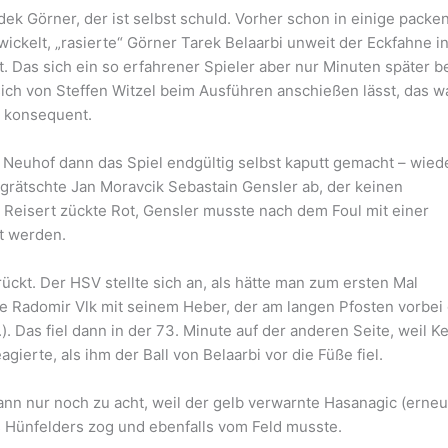
ek Görner, der ist selbst schuld. Vorher schon in einige packe
ckelt, „rasierte“ Görner Tarek Belaarbi unweit der Eckfahne i
t. Das sich ein so erfahrener Spieler aber nur Minuten später b
 sich von Steffen Witzel beim Ausführen anschießen lässt, das w
r konsequent.
 Neuhof dann das Spiel endgültig selbst kaputt gemacht – wied
e grätschte Jan Moravcik Sebastain Gensler ab, der keinen
. Reisert zückte Rot, Gensler musste nach dem Foul mit einer
t werden.
ückt. Der HSV stellte sich an, als hätte man zum ersten Mal
e Radomir Vlk mit seinem Heber, der am langen Pfosten vorbei 
. Das fiel dann in der 73. Minute auf der anderen Seite, weil K
gierte, als ihm der Ball von Belaarbi vor die Füße fiel.
n nur noch zu acht, weil der gelb verwarnte Hasanagic (erneu
es Hünfelders zog und ebenfalls vom Feld musste.