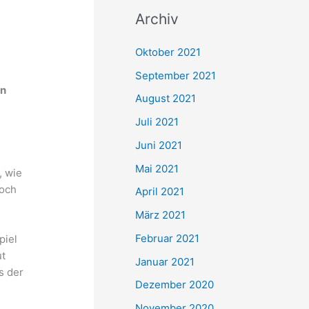
c
Archiv
h
e
Oktober 2021
n
September 2021
en
n
August 2021
a
Juli 2021
c
Juni 2021
h
Mai 2021
, wie
:
doch
April 2021
März 2021
Februar 2021
piel
ut
Januar 2021
s der
Dezember 2020
November 2020