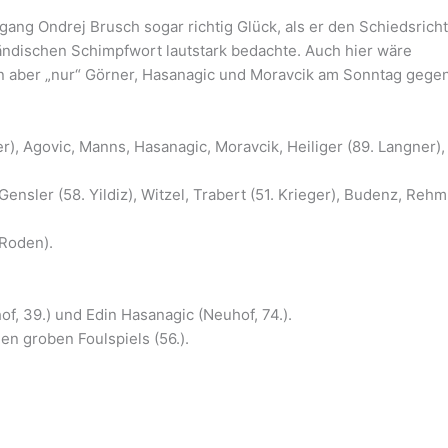
ng Ondrej Brusch sogar richtig Glück, als er den Schiedsricht
ändischen Schimpfwort lautstark bedachte. Auch hier wäre
len aber „nur“ Görner, Hasanagic und Moravcik am Sonntag gege
er), Agovic, Manns, Hasanagic, Moravcik, Heiliger (89. Langner),
, Gensler (58. Yildiz), Witzel, Trabert (51. Krieger), Budenz, Rehm
-Roden).
f, 39.) und Edin Hasanagic (Neuhof, 74.).
en groben Foulspiels (56.).