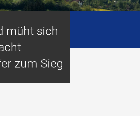
d müht sich
acht
er zum Sieg