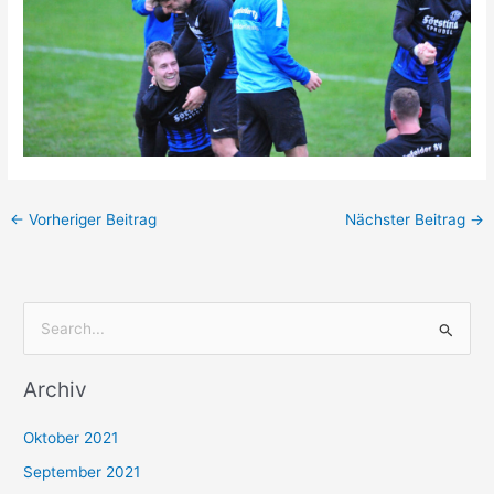
←
Vorheriger Beitrag
Nächster Beitrag
→
S
u
Archiv
c
h
Oktober 2021
e
September 2021
n