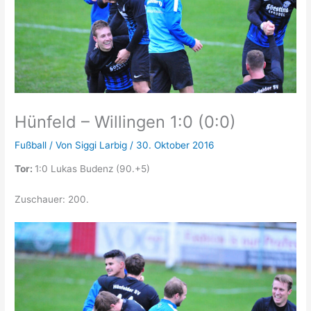
Hünfeld – Willingen 1:0 (0:0)
Fußball
/ Von
Siggi Larbig
/
30. Oktober 2016
Tor:
1:0 Lukas Budenz (90.+5)
Zuschauer:
200.