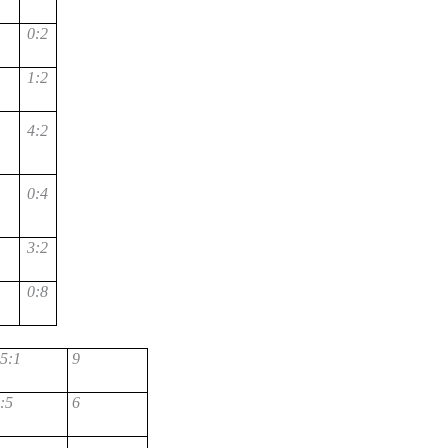
0:2
1:2
4:2
0:4
3:2
0:8
5:1
9
:5
6