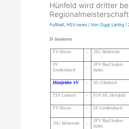
Hünfeld wird dritter b
Regionalmeisterschaf
Fußball
,
HSV.news
/ Von
Siggi Larbig
/
D-Junioren
FV Horas
–
JSG Weiterode
SV
JFV Bad Soden-
–
Großenbach
Salm.
Hünfelder SV
–
SG Ulmbach
TSV Lehnerz
–
FSV HL Hersfeld
FV Horas
–
SV Großenbach
JFV Bad Soden-
JSG Weiterode
–
Salm.