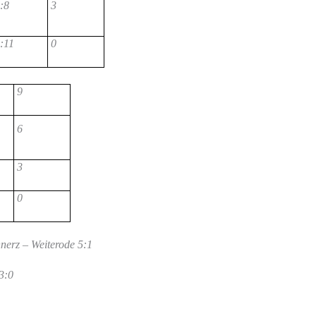
:8
3
:11
0
9
6
3
0
nerz – Weiterode 5:1
3:0