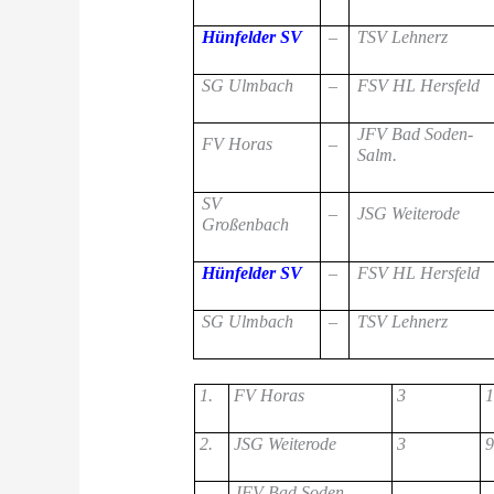
Hünfelder SV
–
TSV Lehnerz
SG Ulmbach
–
FSV HL Hersfeld
JFV Bad Soden-
FV Horas
–
Salm.
SV
–
JSG Weiterode
Großenbach
Hünfelder SV
–
FSV HL Hersfeld
SG Ulmbach
–
TSV Lehnerz
1.
FV Horas
3
1
2.
JSG Weiterode
3
9
JFV Bad Soden-