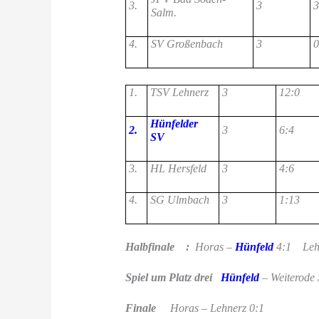
3.
3
3
Salm.
4.
SV Großenbach
3
0
1.
TSV Lehnerz
3
12:0
Hünfelder
2.
3
6:4
SV
3.
HL Hersfeld
3
4:6
4.
SG Ulmbach
3
1:13
Halbfinale :
Horas –
Hünfeld
4:1
Leh
Spiel um Platz drei
Hünfeld
– Weiterode 
Finale
Horas – Lehnerz 0:1