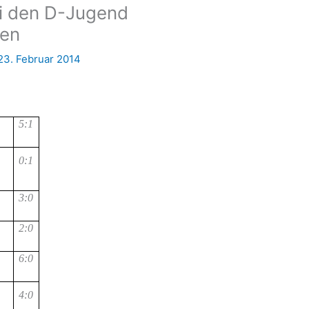
ei den D-Jugend
ten
23. Februar 2014
5:1
0:1
3:0
2:0
6:0
4:0