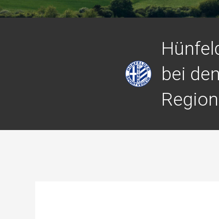
Hünfeld
bei de
Region