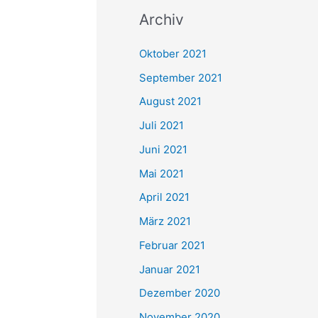
c
Archiv
h
e
Oktober 2021
n
September 2021
n
August 2021
a
Juli 2021
c
Juni 2021
h
Mai 2021
:
April 2021
März 2021
Februar 2021
Januar 2021
Dezember 2020
November 2020