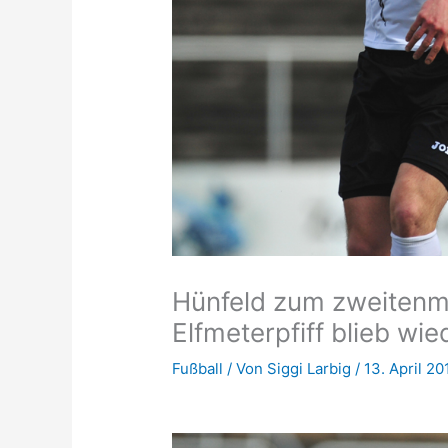
Hünfeld zum zweitenma
Elfmeterpfiff blieb wie
Fußball
/ Von
Siggi Larbig
/
13. April 20