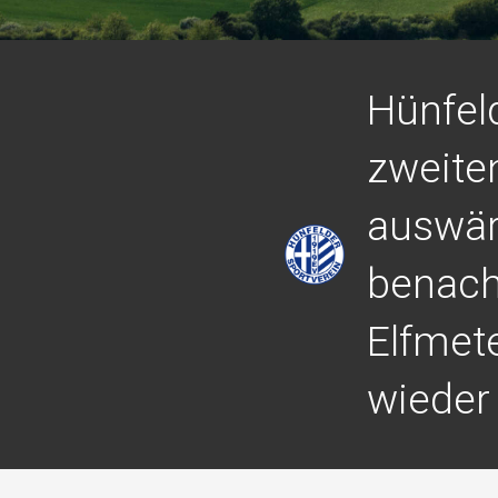
Hünfel
zweite
auswär
benacht
Elfmete
wieder