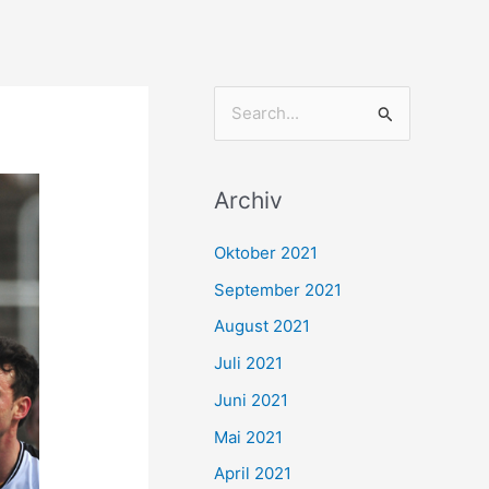
S
u
c
Archiv
h
e
Oktober 2021
n
September 2021
n
August 2021
a
Juli 2021
c
Juni 2021
h
Mai 2021
:
April 2021