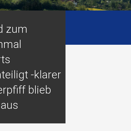
d zum
nmal
ts
eiligt -klarer
rpfiff blieb
 aus