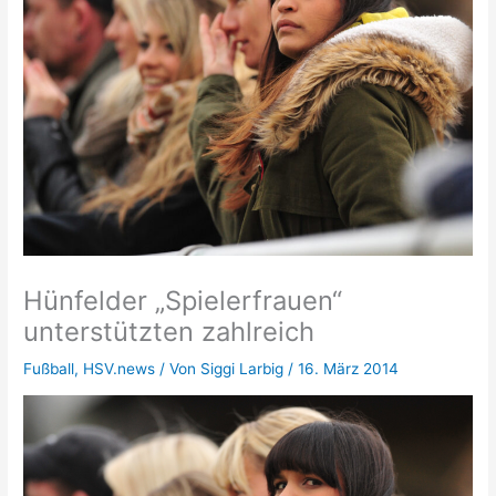
Hünfelder „Spielerfrauen“
unterstützten zahlreich
Fußball
,
HSV.news
/ Von
Siggi Larbig
/
16. März 2014