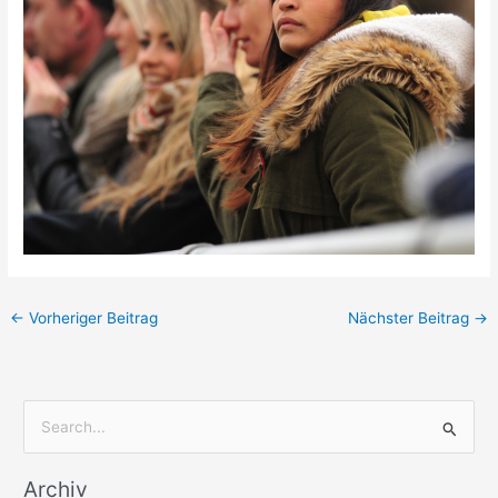
←
Vorheriger Beitrag
Nächster Beitrag
→
S
u
Archiv
c