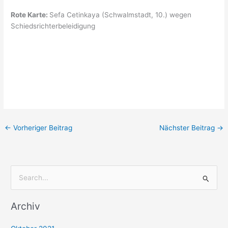
Rote Karte:
Sefa Cetinkaya (Schwalmstadt, 10.) wegen
Schiedsrichterbeleidigung
←
Vorheriger Beitrag
Nächster Beitrag
→
S
u
Archiv
c
h