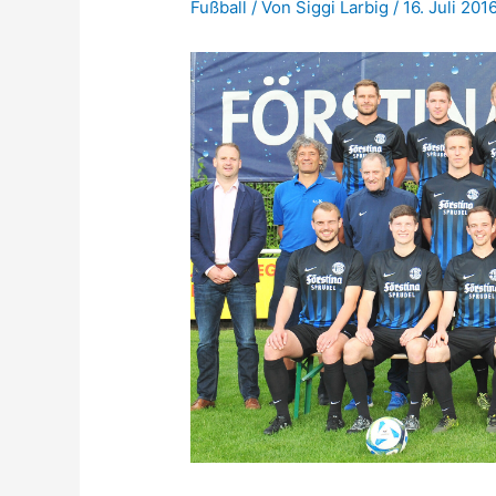
Fußball
/ Von
Siggi Larbig
/
16. Juli 201