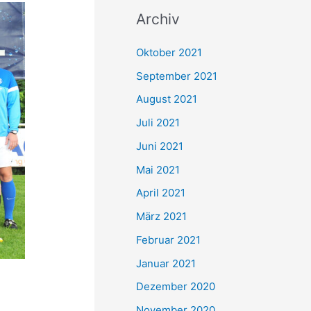
c
Archiv
h
e
Oktober 2021
n
September 2021
n
August 2021
a
Juli 2021
c
Juni 2021
h
Mai 2021
:
April 2021
März 2021
Februar 2021
Januar 2021
Dezember 2020
November 2020