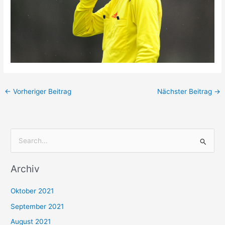
←
Vorheriger Beitrag
Nächster Beitrag
→
S
u
Archiv
c
h
Oktober 2021
e
September 2021
n
August 2021
n