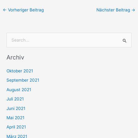
←
Vorheriger Beitrag
Nächster Beitrag
→
S
u
Archiv
c
h
Oktober 2021
e
September 2021
n
August 2021
n
Juli 2021
a
c
Juni 2021
h
Mai 2021
:
April 2021
März 2021