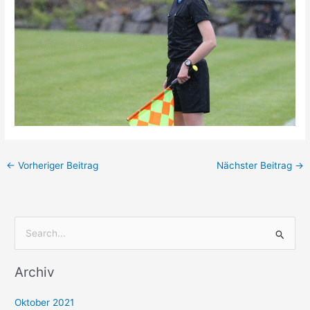
←
Vorheriger Beitrag
Nächster Beitrag
→
S
u
Archiv
c
h
Oktober 2021