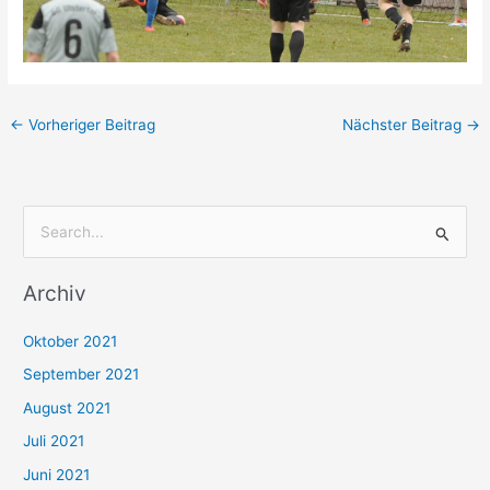
←
Vorheriger Beitrag
Nächster Beitrag
→
S
u
Archiv
c
h
Oktober 2021
e
September 2021
n
August 2021
n
Juli 2021
a
c
Juni 2021