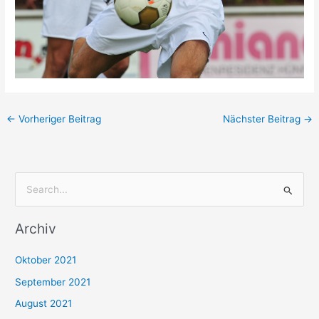
←
Vorheriger Beitrag
Nächster Beitrag
→
S
u
Archiv
c
h
Oktober 2021
e
September 2021
n
August 2021
n