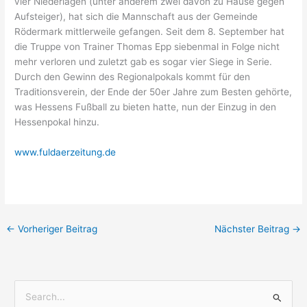
vier Niederlagen (unter anderem zwei davon zu Hause gegen
Aufsteiger), hat sich die Mannschaft aus der Gemeinde
Rödermark mittlerweile gefangen. Seit dem 8. September hat
die Truppe von Trainer Thomas Epp siebenmal in Folge nicht
mehr verloren und zuletzt gab es sogar vier Siege in Serie.
Durch den Gewinn des Regionalpokals kommt für den
Traditionsverein, der Ende der 50er Jahre zum Besten gehörte,
was Hessens Fußball zu bieten hatte, nun der Einzug in den
Hessenpokal hinzu.
www.fuldaerzeitung.de
←
Vorheriger Beitrag
Nächster Beitrag
→
S