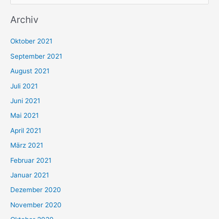
u
Archiv
c
h
Oktober 2021
e
September 2021
n
August 2021
n
Juli 2021
a
c
Juni 2021
h
Mai 2021
:
April 2021
März 2021
Februar 2021
Januar 2021
Dezember 2020
November 2020