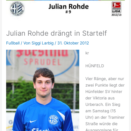
Julian Rohde drängt in Startelf
Fußball
/ Von
Siggi Larbig
/
31. Oktober 2012
kr
HÜNFELD
Vier Ränge, aber nur
zwei Punkte liegt der
Hünfelder SV hinter
der Viktoria aus
Urberach. Ein Sieg
am Samstag (15
Uhr) an der Traminer
Straße würde die
Ausgangslage für