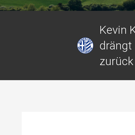
Kevin K
drängt 
zurück