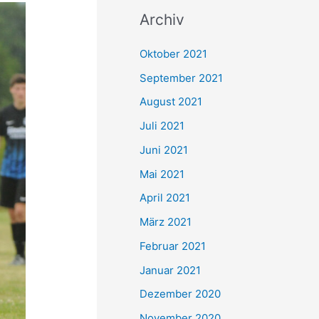
c
Archiv
h
e
Oktober 2021
n
September 2021
n
August 2021
a
Juli 2021
c
Juni 2021
h
Mai 2021
:
April 2021
März 2021
Februar 2021
Januar 2021
Dezember 2020
November 2020