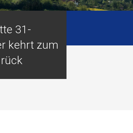
tte 31-
er kehrt zum
rück