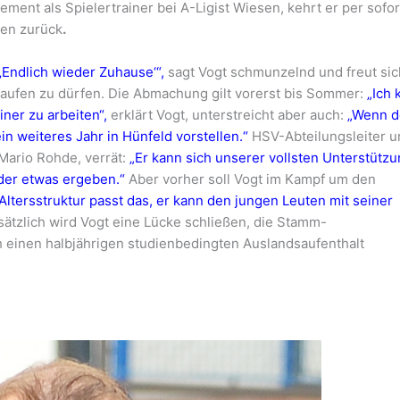
ent als Spielertrainer bei A-Ligist Wiesen, kehrt er per sofor
ten zurück
.
‚Endlich wieder Zuhause‘“,
sagt Vogt schmunzelnd und freut sich
aufen zu dürfen. Die Abmachung gilt vorerst bis Sommer:
„Ich 
iner zu arbeiten“,
erklärt Vogt, unterstreicht aber auch:
„Wenn 
ein weiteres Jahr in Hünfeld vorstellen.“
HSV-Abteilungsleiter u
Mario Rohde, verrät:
„Er kann sich unserer vollsten Unterstütz
eder etwas ergeben.“
Aber vorher soll Vogt im Kampf um den
ltersstruktur passt das, er kann den jungen Leuten mit seiner
ätzlich wird Vogt eine Lücke schließen, die Stamm-
h einen halbjährigen studienbedingten Auslandsaufenthalt