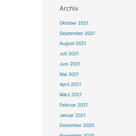
c
Archiv
h
e
Oktober 2021
n
September 2021
n
August 2021
a
Juli 2021
c
Juni 2021
h
Mai 2021
:
April 2021
März 2021
Februar 2021
Januar 2021
Dezember 2020
November 2020