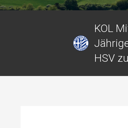
KOL Mi
Jährig
HSV zu