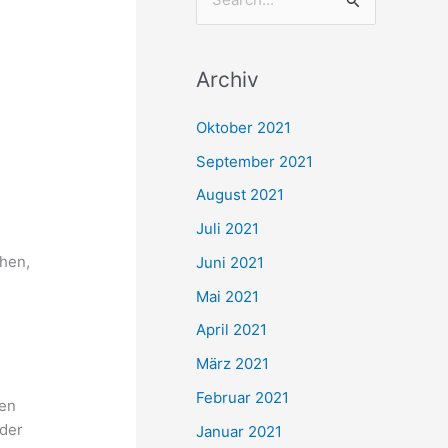
S
u
c
Archiv
h
e
Oktober 2021
n
September 2021
n
August 2021
a
Juli 2021
c
chen,
Juni 2021
h
Mai 2021
:
April 2021
März 2021
Februar 2021
den
 der
Januar 2021