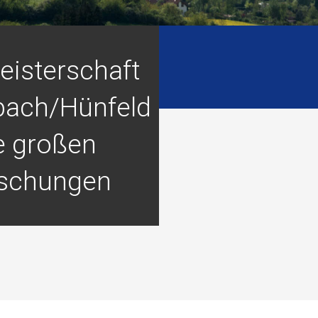
eisterschaft
bach/Hünfeld
e großen
schungen