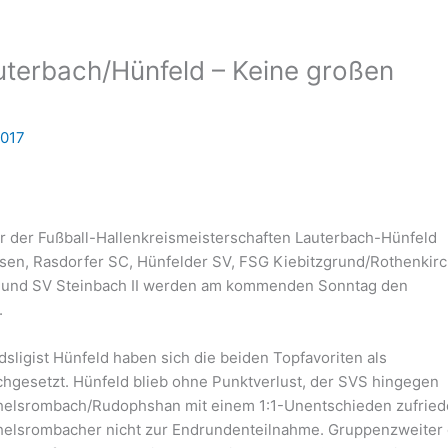
uterbach/Hünfeld – Keine großen
2017
r der Fußball-Hallenkreismeisterschaften Lauterbach-Hünfeld
usen, Rasdorfer SC, Hünfelder SV, FSG Kiebitzgrund/Rothenkir
ch und SV Steinbach II werden am kommenden Sonntag den
.
sligist Hünfeld haben sich die beiden Topfavoriten als
hgesetzt. Hünfeld blieb ohne Punktverlust, der SVS hingegen
chelsrombach/Rudophshan mit einem 1:1-Unentschieden zufrie
chelsrombacher nicht zur Endrundenteilnahme. Gruppenzweiter