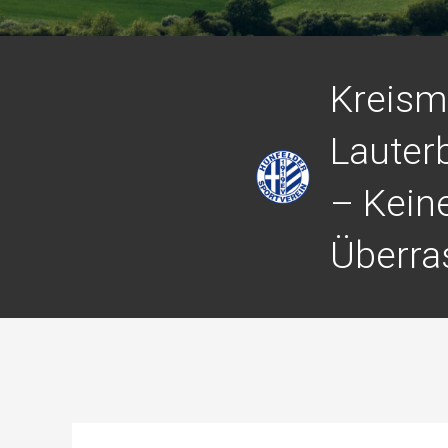
Kreism
Lauter
– Kein
Überra