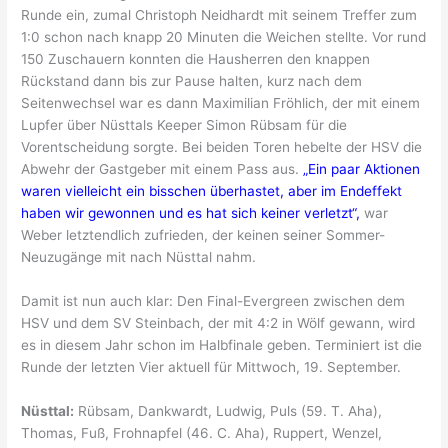
Runde ein, zumal Christoph Neidhardt mit seinem Treffer zum
1:0 schon nach knapp 20 Minuten die Weichen stellte. Vor rund
150 Zuschauern konnten die Hausherren den knappen
Rückstand dann bis zur Pause halten, kurz nach dem
Seitenwechsel war es dann Maximilian Fröhlich, der mit einem
Lupfer über Nüsttals Keeper Simon Rübsam für die
Vorentscheidung sorgte. Bei beiden Toren hebelte der HSV die
Abwehr der Gastgeber mit einem Pass aus.
„Ein paar Aktionen
waren vielleicht ein bisschen überhastet, aber im Endeffekt
haben wir gewonnen und es hat sich keiner verletzt“,
war
Weber letztendlich zufrieden, der keinen seiner Sommer-
Neuzugänge mit nach Nüsttal nahm.
Damit ist nun auch klar: Den Final-Evergreen zwischen dem
HSV und dem SV Steinbach, der mit 4:2 in Wölf gewann, wird
es in diesem Jahr schon im Halbfinale geben. Terminiert ist die
Runde der letzten Vier aktuell für Mittwoch, 19. September.
Nüsttal:
Rübsam, Dankwardt, Ludwig, Puls (59. T. Aha),
Thomas, Fuß, Frohnapfel (46. C. Aha), Ruppert, Wenzel,