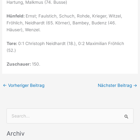
Hartung, Malkmus (74. Busse)
Hünfeld:
Ernst; Faulstich, Schuch, Rohde, Krieger, Witzel,
Fröhlich, Neidhardt (65. Körner), Bambey, Budenz (46.
Häuser), Wenzel.
Tore:
0:1 Christoph Neidhardt (18.), 0:2 Maximilian Fröhlich
(52.)
Zuschauer:
150.
←
Vorheriger Beitrag
Nächster Beitrag
→
S
u
Archiv
c