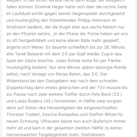
fallen können: Dominik Heger hatte sich über die rechte Seite
im Laufduell schön gegen seinen Gegenspieler durchgesetzt
und mustergültig den freistehenden Philipp Hohmann im
Strafraum bedient, der die Kugel aber aus sechs Metern nur
an den Pfosten setzte. „In der Phase der Partie haben wir uns
zu oft festgedribbelt und keine klaren Bälle mehr gespielt“,
ärgerte sich Weber. Es dauerte schließlich bis zur 28. Minute,
ehe Tarek Belaarbi mit dem 2:0 per Kopf wieder Zug in das
Spiel der Gäste brachte. Julian Rohde hatte ihn per Flanke
mustergültig bedient. Nur eine Minute später besorgte Rohde
selbst, nach Vorlage von Niclas Rehm, das 3:0. Der
Widerstand bei den Gastgebern war nach dem schnellen
Doppelschlag dann etwas gebrochen und der TSV musste bis
zur Pause noch zwei weitere Treffer durch Felix Beck (33.)
und Lukas Budenz (45.) hinnehmen. In Hälfte zwei sorgten
dann auf Seiten des Hessenligisten die eingewechselten
Thorsten Trabert, Sascha Rumpeltes und Steffen Witzel für
neuen Schwung. Ufhausen baute nun auch läuferisch immer
mehr ab und kam in der gesamten zweiten Hälfte zu keiner
nennenswerten Torgelegenheit mehr. Stattdessen