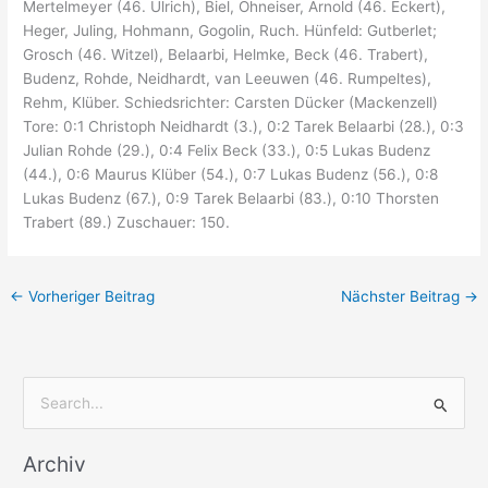
Mertelmeyer (46. Ulrich), Biel, Ohneiser, Arnold (46. Eckert),
Heger, Juling, Hohmann, Gogolin, Ruch. Hünfeld: Gutberlet;
Grosch (46. Witzel), Belaarbi, Helmke, Beck (46. Trabert),
Budenz, Rohde, Neidhardt, van Leeuwen (46. Rumpeltes),
Rehm, Klüber. Schiedsrichter: Carsten Dücker (Mackenzell)
Tore: 0:1 Christoph Neidhardt (3.), 0:2 Tarek Belaarbi (28.), 0:3
Julian Rohde (29.), 0:4 Felix Beck (33.), 0:5 Lukas Budenz
(44.), 0:6 Maurus Klüber (54.), 0:7 Lukas Budenz (56.), 0:8
Lukas Budenz (67.), 0:9 Tarek Belaarbi (83.), 0:10 Thorsten
Trabert (89.) Zuschauer: 150.
←
Vorheriger Beitrag
Nächster Beitrag
→
S
u
Archiv
c