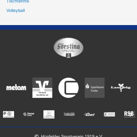
Tischtennis
Volleyball
Hünfelder Sportverein 1919 e.V.