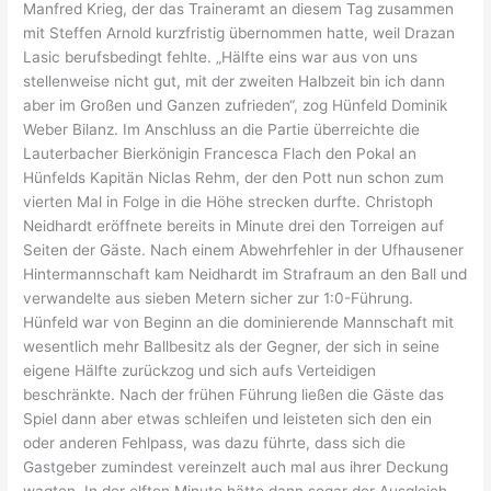
Manfred Krieg, der das Traineramt an diesem Tag zusammen
mit Steffen Arnold kurzfristig übernommen hatte, weil Drazan
Lasic berufsbedingt fehlte. „Hälfte eins war aus von uns
stellenweise nicht gut, mit der zweiten Halbzeit bin ich dann
aber im Großen und Ganzen zufrieden“, zog Hünfeld Dominik
Weber Bilanz. Im Anschluss an die Partie überreichte die
Lauterbacher Bierkönigin Francesca Flach den Pokal an
Hünfelds Kapitän Niclas Rehm, der den Pott nun schon zum
vierten Mal in Folge in die Höhe strecken durfte. Christoph
Neidhardt eröffnete bereits in Minute drei den Torreigen auf
Seiten der Gäste. Nach einem Abwehrfehler in der Ufhausener
Hintermannschaft kam Neidhardt im Strafraum an den Ball und
verwandelte aus sieben Metern sicher zur 1:0-Führung.
Hünfeld war von Beginn an die dominierende Mannschaft mit
wesentlich mehr Ballbesitz als der Gegner, der sich in seine
eigene Hälfte zurückzog und sich aufs Verteidigen
beschränkte. Nach der frühen Führung ließen die Gäste das
Spiel dann aber etwas schleifen und leisteten sich den ein
oder anderen Fehlpass, was dazu führte, dass sich die
Gastgeber zumindest vereinzelt auch mal aus ihrer Deckung
wagten. In der elften Minute hätte dann sogar der Ausgleich