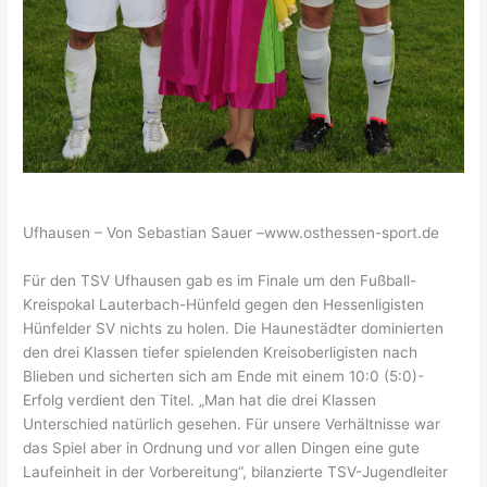
Ufhausen – Von Sebastian Sauer –www.osthessen-sport.de
Für den TSV Ufhausen gab es im Finale um den Fußball-
Kreispokal Lauterbach-Hünfeld gegen den Hessenligisten
Hünfelder SV nichts zu holen. Die Haunestädter dominierten
den drei Klassen tiefer spielenden Kreisoberligisten nach
Blieben und sicherten sich am Ende mit einem 10:0 (5:0)-
Erfolg verdient den Titel. „Man hat die drei Klassen
Unterschied natürlich gesehen. Für unsere Verhältnisse war
das Spiel aber in Ordnung und vor allen Dingen eine gute
Laufeinheit in der Vorbereitung“, bilanzierte TSV-Jugendleiter