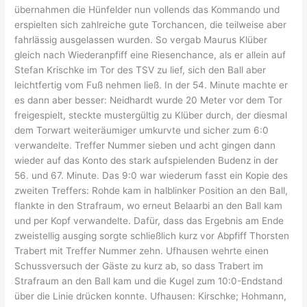
übernahmen die Hünfelder nun vollends das Kommando und
erspielten sich zahlreiche gute Torchancen, die teilweise aber
fahrlässig ausgelassen wurden. So vergab Maurus Klüber
gleich nach Wiederanpfiff eine Riesenchance, als er allein auf
Stefan Krischke im Tor des TSV zu lief, sich den Ball aber
leichtfertig vom Fuß nehmen ließ. In der 54. Minute machte er
es dann aber besser: Neidhardt wurde 20 Meter vor dem Tor
freigespielt, steckte mustergültig zu Klüber durch, der diesmal
dem Torwart weiteräumiger umkurvte und sicher zum 6:0
verwandelte. Treffer Nummer sieben und acht gingen dann
wieder auf das Konto des stark aufspielenden Budenz in der
56. und 67. Minute. Das 9:0 war wiederum fasst ein Kopie des
zweiten Treffers: Rohde kam in halblinker Position an den Ball,
flankte in den Strafraum, wo erneut Belaarbi an den Ball kam
und per Kopf verwandelte. Dafür, dass das Ergebnis am Ende
zweistellig ausging sorgte schließlich kurz vor Abpfiff Thorsten
Trabert mit Treffer Nummer zehn. Ufhausen wehrte einen
Schussversuch der Gäste zu kurz ab, so dass Trabert im
Strafraum an den Ball kam und die Kugel zum 10:0-Endstand
über die Linie drücken konnte. Ufhausen: Kirschke; Hohmann,