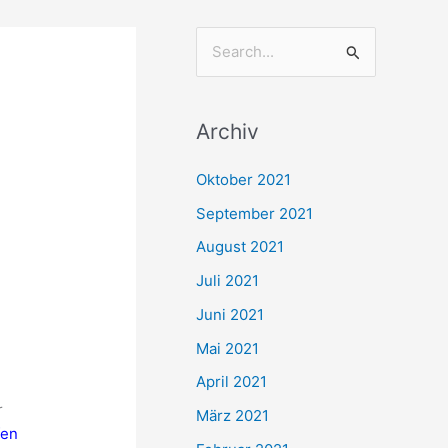
S
u
c
Archiv
h
e
Oktober 2021
n
September 2021
n
August 2021
a
Juli 2021
c
Juni 2021
h
Mai 2021
:
April 2021
r
März 2021
fen