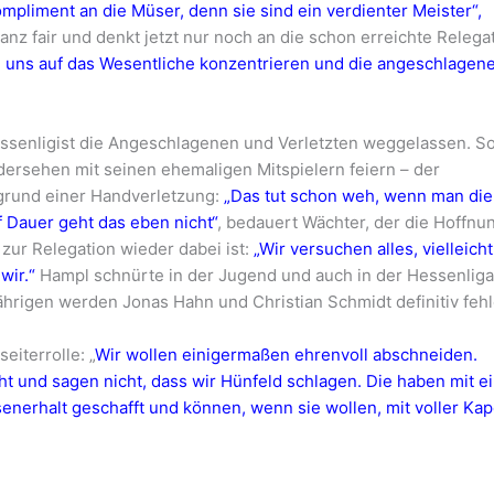
mpliment an die Müser, denn sie sind ein verdienter Meister“,
anz fair und denkt jetzt nur noch an die schon erreichte Relegat
sen uns auf das Wesentliche konzentrieren und die angeschlagen
enligist die Angeschlagenen und Verletzten weggelassen. So
ersehen mit seinen ehemaligen Mitspielern feiern – der
fgrund einer Handverletzung:
„Das tut schon weh, wenn man die
f Dauer geht das eben nicht“
, bedauert Wächter, der die Hoffnu
 zur Relegation wieder dabei ist:
„Wir versuchen alles, vielleich
wir.“
Hampl schnürte in der Jugend und auch in der Hessenliga
rigen werden Jonas Hahn und Christian Schmidt definitiv fehl
eiterrolle: „
Wir wollen einigermaßen ehrenvoll abschneiden.
t und sagen nicht, dass wir Hünfeld schlagen. Die haben mit e
enerhalt geschafft und können, wenn sie wollen, mit voller Kap