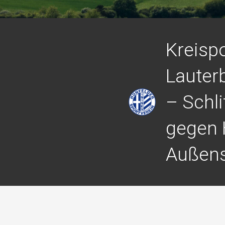
Kreisp
Lauter
– Schli
gegen
Außens