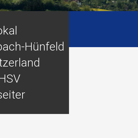
okal
bach-Hünfeld
tzerland
 HSV
eiter